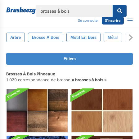
lose
Se connecter
S'inscrire
Arbre
Brosse À Bois
Motif En Bois
Métal
La T
Filters
Brosses À Bois Pinceaux
1 029 correspondance de brosse
brosses à bois