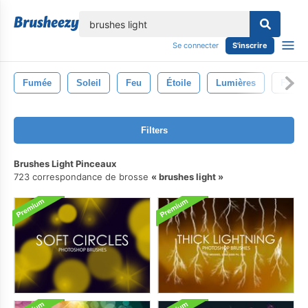
lose
Se connecter
S'inscrire
Fumée
Soleil
Feu
Étoile
Lumières
Foudr
Filters
Brushes Light Pinceaux
723 correspondance de brosse
brushes light