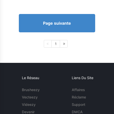
Page suivante
1
Le Réseau
Liens Du Site
Brusheezy
Affaires
Vecteezy
Réclame
Videezy
Support
Devenir
DMCA