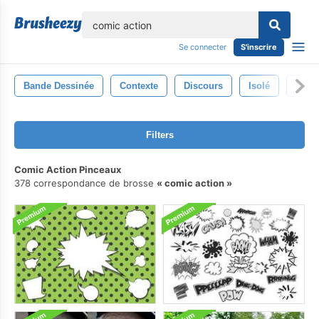
lose
Se connecter
S'inscrire
Bande Dessinée
Contexte
Discours
Isolé
Modè
Filters
Comic Action Pinceaux
378 correspondance de brosse
comic action