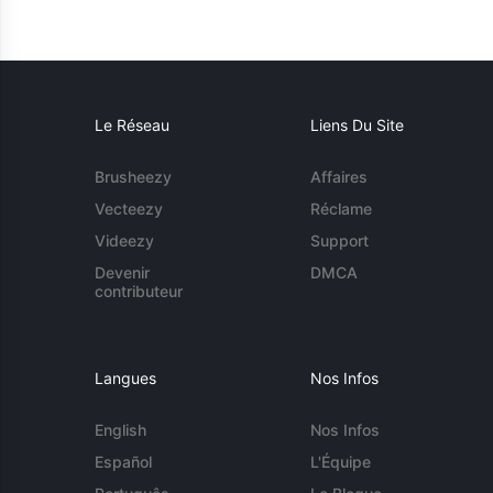
Le Réseau
Liens Du Site
Brusheezy
Affaires
Vecteezy
Réclame
Videezy
Support
Devenir
DMCA
contributeur
Langues
Nos Infos
English
Nos Infos
Español
L'Équipe