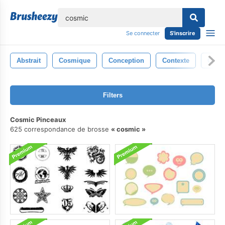
lose
Se connecter
S'inscrire
Abstrait
Cosmique
Conception
Contexte
Cosm
Filters
Cosmic Pinceaux
625 correspondance de brosse
cosmic