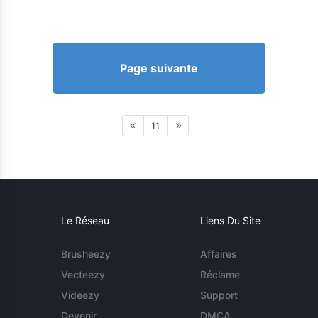
Page suivante
11
Le Réseau
Liens Du Site
Brusheezy
Affaires
Vecteezy
Réclame
Videezy
Support
Devenir
DMCA