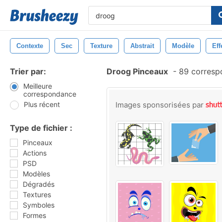
Contexte
Sec
Texture
Abstrait
Modèle
Eff
Trier par:
Droog Pinceaux
-
89 corresp
Meilleure
correspondance
Plus récent
Images sponsorisées par
Type de fichier :
Pinceaux
Actions
PSD
Modèles
Dégradés
Textures
Symboles
Formes