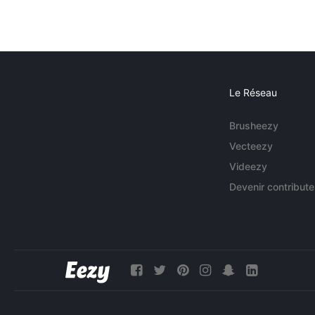
Le Réseau
Brusheezy
Vecteezy
Videezy
Devenir contribute