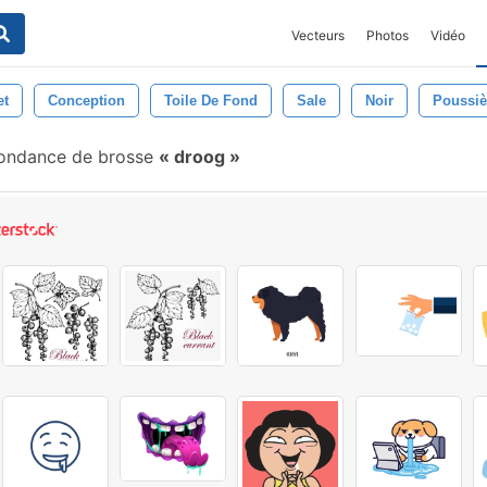
Vecteurs
Photos
Vidéo
et
Conception
Toile De Fond
Sale
Noir
Poussiè
ondance de brosse
droog