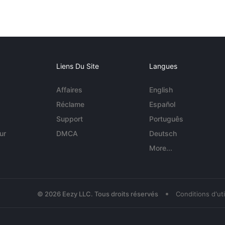
Liens Du Site
Langues
Affaires
English
Réclame
Español
Support
Português
ur
DMCA
Deutsch
More...
•
© 2026 Eezy LLC. Tous droits réservés
Conditions d'uti