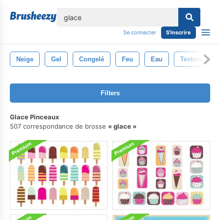
lose
Se connecter
S'inscrire
Neige
Gel
Congelé
Feu
Eau
Texture
Filters
Glace Pinceaux
507 correspondance de brosse
glace