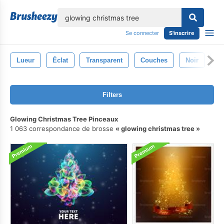
lose
Se connecter
S'inscrire
Lueur
Éclat
Transparent
Couches
Noir
Ar
Filters
Glowing Christmas Tree Pinceaux
1 063 correspondance de brosse
glowing christmas tree