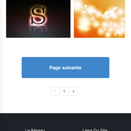
Page suivante
1
Le Réseau
Liens Du Site