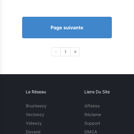
Page suivante
1
Le Réseau
Liens Du Site
Brusheezy
Affaires
Vecteezy
Réclame
Videezy
Support
Devenir
DMCA