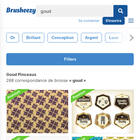
lose
Se connecter
S'inscrire
Or
Brillant
Conception
Argent
Luxe
Vaca
Filters
Goud Pinceaux
268 correspondance de brosse
goud