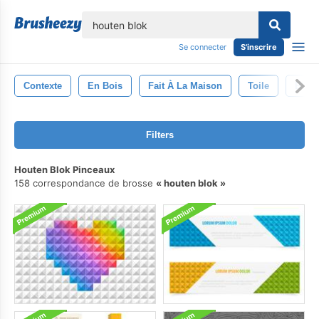
lose
Se connecter
S'inscrire
Contexte
En Bois
Fait À La Maison
Toile
Bloc
Filters
Houten Blok Pinceaux
158 correspondance de brosse
houten blok