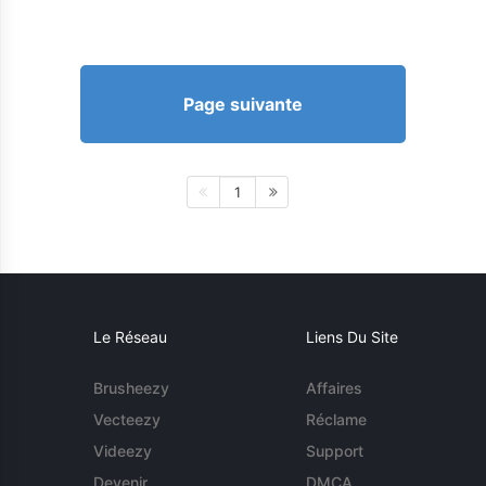
Page suivante
1
Le Réseau
Liens Du Site
Brusheezy
Affaires
Vecteezy
Réclame
Videezy
Support
Devenir
DMCA