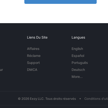
Liens Du Site
Langues
Affaires
English
Réclame
Español
Support
Português
ur
DMCA
Deutsch
More...
•
© 2026 Eezy LLC. Tous droits réservés
Conditions d'uti