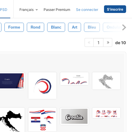
S'inscrire
PSD
Français
Passer Premium
Se connecter
Forme
Rond
Blanc
Art
Bleu
Ondulation
de 10
1