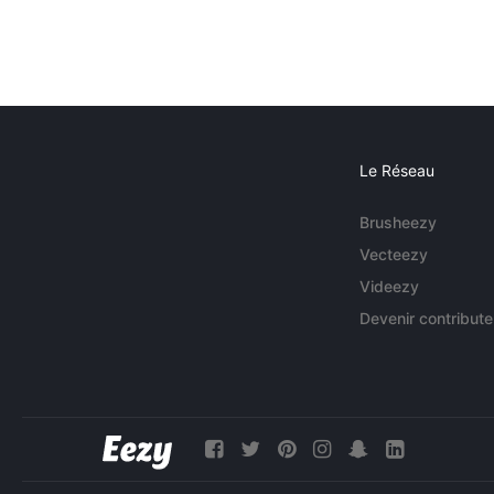
Le Réseau
Brusheezy
Vecteezy
Videezy
Devenir contribute