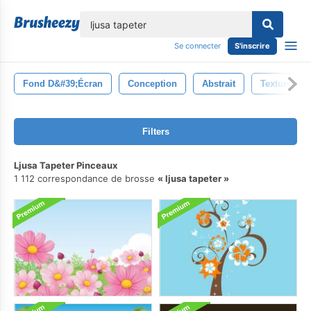
lose
Se connecter
S'inscrire
Fond D&#39;écran
Conception
Abstrait
Texture
Filters
Ljusa Tapeter Pinceaux
1 112 correspondance de brosse
ljusa tapeter