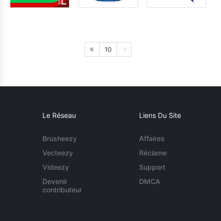
10
Le Réseau
Liens Du Site
Brusheezy
Affaires
Vecteezy
Réclame
Videezy
Support
Devenir
DMCA
contributeur