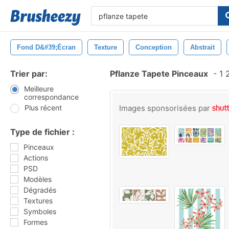
Fond D&#39;écran
Texture
Conception
Abstrait
Trier par:
Pflanze Tapete Pinceaux
-
1 
Meilleure
correspondance
Plus récent
Images sponsorisées par
Type de fichier :
Pinceaux
Actions
PSD
Modèles
Dégradés
Textures
Symboles
Formes