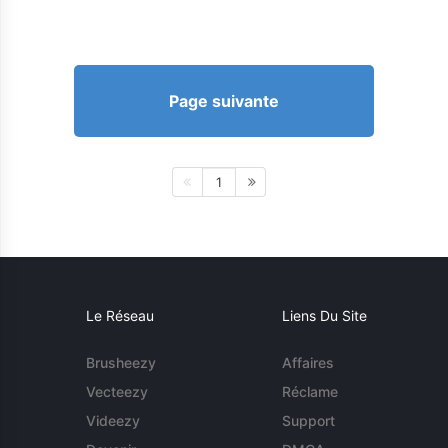
Page suivante
1
Le Réseau
Liens Du Site
Brusheezy
Affaires
Vecteezy
Réclame
Videezy
Support