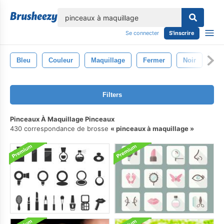
lose
Se connecter
S'inscrire
Bleu
Couleur
Maquillage
Fermer
Noir
Vi
Filters
Pinceaux À Maquillage Pinceaux
430 correspondance de brosse
pinceaux à maquillage