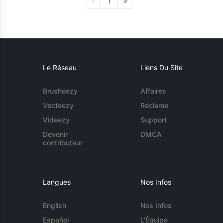
1
Le Réseau
Liens Du Site
Brusheezy
Affaires
Vecteezy
Réclame
Videezy
Support
Devenir
DMCA
contributeur
Langues
Nos Infos
English
Nos Infos
Español
L'Équipe