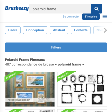
lose
Se connecter
S'inscrire
Cadre
Conception
Abstrait
Contexte
Noir
Filters
Polaroid Frame Pinceaux
487 correspondance de brosse
polaroid frame