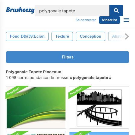
lose
Se connecter
S'inscrire
Fond D&#39;écran
Texture
Conception
Abstrait
Filters
Polygonale Tapete Pinceaux
1 098 correspondance de brosse
polygonale tapete