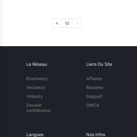
10
Le Réseau
Liens Du Site
Brusheezy
Affaires
Vecteezy
Réclame
Videezy
Support
Devenir
DMCA
contributeur
Langues
Nos Infos