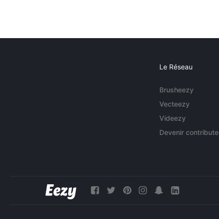
Le Réseau
Brusheezy
Vecteezy
Videezy
Devenir contribute