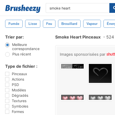
Fumée
Lisse
Feu
Brouillard
Vapeur
Éner
Trier par:
Smoke Heart Pinceaux
-
524 
Meilleure
correspondance
Plus récent
Images sponsorisées par
Type de fichier :
Pinceaux
Actions
PSD
Modèles
Dégradés
Textures
Symboles
Formes