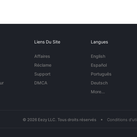
Liens Du Site
Langues
Affaires
English
Réclame
Español
Support
Português
ur
DMCA
Deutsch
More...
•
© 2026 Eezy LLC. Tous droits réservés
Conditions d'uti