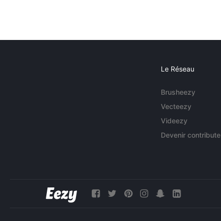
Le Réseau
Brusheezy
Vecteezy
Videezy
Devenir contribute