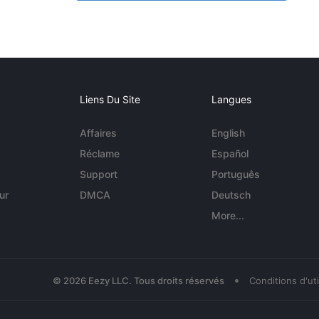
Liens Du Site
Langues
Affaires
English
Réclame
Español
Support
Português
ur
DMCA
Deutsch
More...
•
© 2026 Eezy LLC. Tous droits réservés
Conditions d'uti