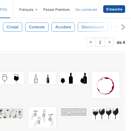
S'inscrire
PSD
Français
Passer Premium
Se connecter
Cristal
Contexte
Accident
Démolissant
Dommag
de 4
2