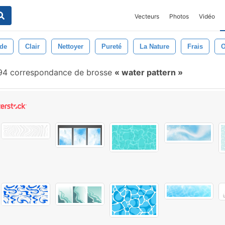
Vecteurs
Photos
Vidéo
de
Clair
Nettoyer
Pureté
La Nature
Frais
O
94 correspondance de brosse
water pattern