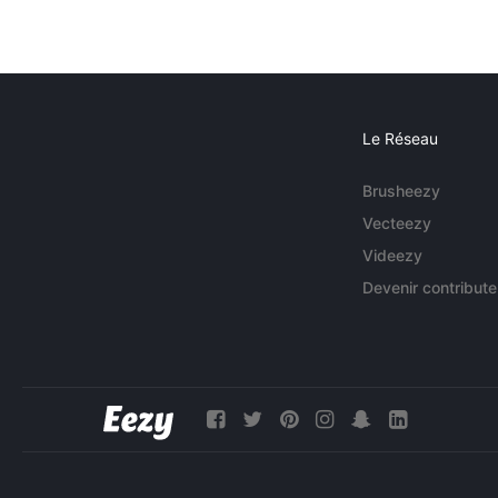
Le Réseau
Brusheezy
Vecteezy
Videezy
Devenir contribute