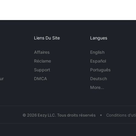
Liens Du Site
Langues
Affaires
English
Réclame
Español
Support
Português
ur
DMCA
Deutsch
More...
•
© 2026 Eezy LLC. Tous droits réservés
Conditions d'uti