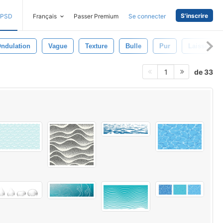
S'inscrire
PSD
Français
Passer Premium
Se connecter
ndulation
Vague
Texture
Bulle
Pur
Laissez To
de 33
1