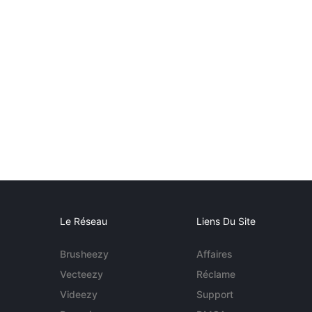
Le Réseau
Liens Du Site
Brusheezy
Affaires
Vecteezy
Réclame
Videezy
Support