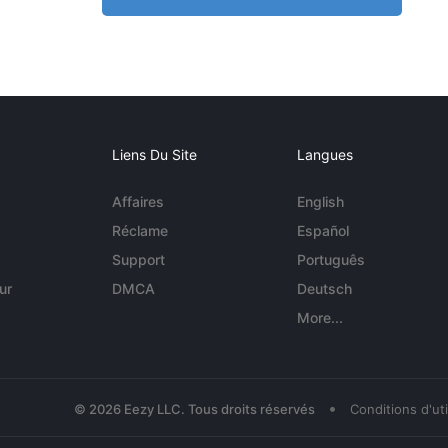
Liens Du Site
Langues
Affaires
English
Réclame
Español
Support
Português
ur
DMCA
Deutsch
More...
•
© 2026 Eezy LLC. Tous droits réservés
Conditions d'uti