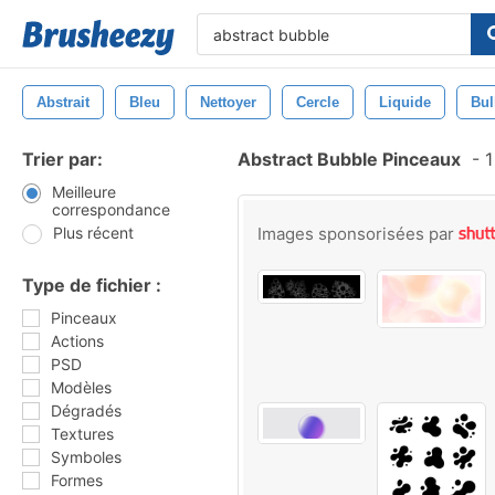
Abstrait
Bleu
Nettoyer
Cercle
Liquide
Bul
Trier par:
Abstract Bubble Pinceaux
-
1
Meilleure
correspondance
Plus récent
Images sponsorisées par
Type de fichier :
Pinceaux
Actions
PSD
Modèles
Dégradés
Textures
Symboles
Formes