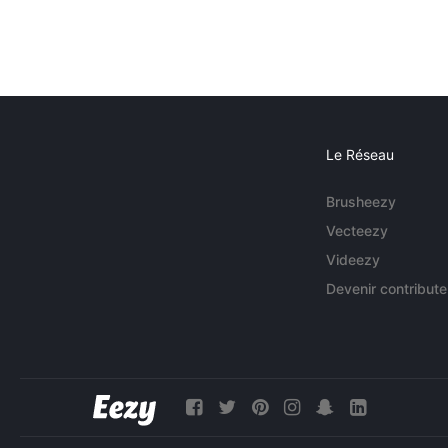
Le Réseau
Brusheezy
Vecteezy
Videezy
Devenir contribute