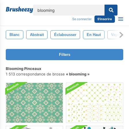
lose
Se connecter
S'inscrire
Blanc
Abstrait
Éclabousser
En Haut
Vaporisat
Filters
Blooming Pinceaux
1 513 correspondance de brosse
blooming