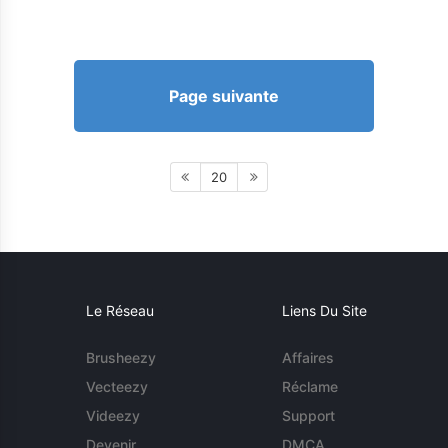
Page suivante
20
Le Réseau
Liens Du Site
Brusheezy
Affaires
Vecteezy
Réclame
Videezy
Support
Devenir
DMCA