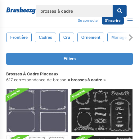
lose
Se connecter
S'inscrire
Frontière
Cadres
Cru
Ornement
Mariage
Filters
Brosses À Cadre Pinceaux
617 correspondance de brosse
brosses à cadre