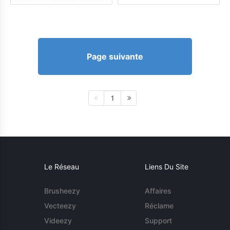
Page suivante
1
Le Réseau
Liens Du Site
Brusheezy
Affaires
Vecteezy
Réclame
Videezy
Support