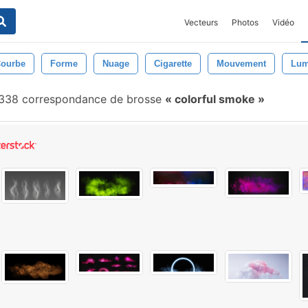
Vecteurs
Photos
Vidéo
ourbe
Forme
Nuage
Cigarette
Mouvement
Lum
338 correspondance de brosse
colorful smoke