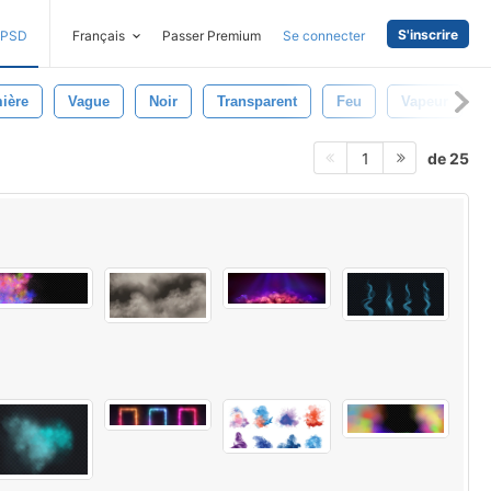
S'inscrire
PSD
Français
Passer Premium
Se connecter
ière
Vague
Noir
Transparent
Feu
Vapeur
de 25
1