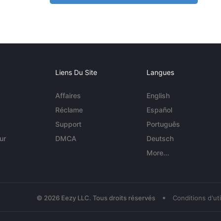
Liens Du Site
Langues
Affaires
English
Réclame
Español
Support
Português
ur
DMCA
Deutsch
More...
•
© 2026 Eezy LLC. Tous droits réservés
Conditions d'uti