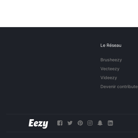
Le Réseau
Brusheezy
Vecteezy
Videezy
Devenir contribute