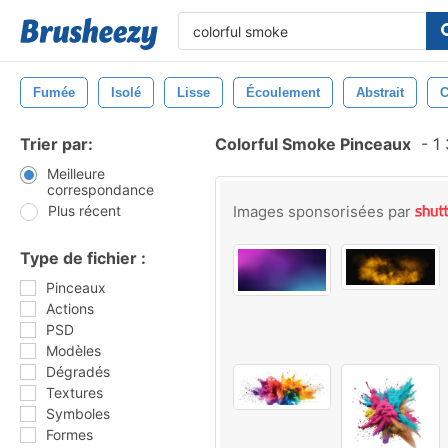
Fumée
Isolé
Lisse
Écoulement
Abstrait
C
Trier par:
Colorful Smoke Pinceaux
-
1 
Meilleure
correspondance
Plus récent
Images sponsorisées par
Type de fichier :
Pinceaux
Actions
PSD
Modèles
Dégradés
Textures
Symboles
Formes