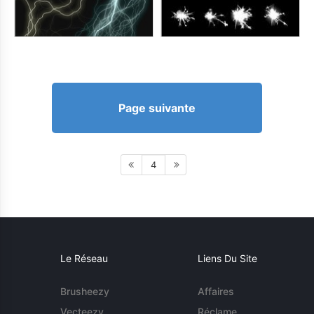
Page suivante
4
Le Réseau
Liens Du Site
Brusheezy
Affaires
Vecteezy
Réclame