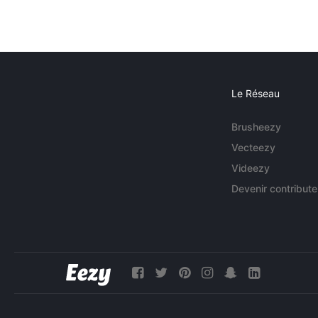
Le Réseau
Brusheezy
Vecteezy
Videezy
Devenir contribute