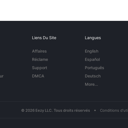
Liens Du Site
Langues
Affaires
English
Réclame
Español
Support
Português
ur
DMCA
Deutsch
More...
•
© 2026 Eezy LLC. Tous droits réservés
Conditions d'uti