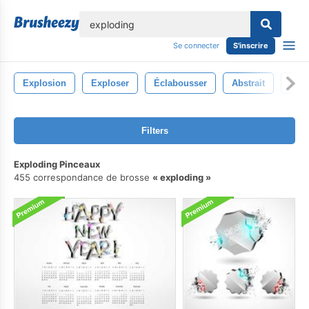
lose
Se connecter
S'inscrire
Explosion
Exploser
Éclabousser
Abstrait
Créa
Filters
Exploding Pinceaux
455 correspondance de brosse
exploding