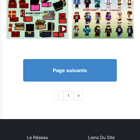
Page suivante
1
Le Réseau
Liens Du Site