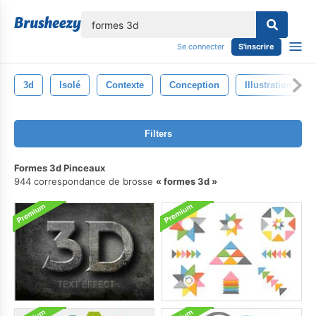
lose
Se connecter
S'inscrire
3d
Isolé
Contexte
Conception
Illustration
Filters
Formes 3d Pinceaux
944 correspondance de brosse
formes 3d