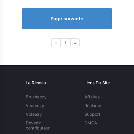
Page suivante
1
Le Réseau
Liens Du Site
Brusheezy
Affaires
Vecteezy
Réclame
Videezy
Support
Devenir
DMCA
contributeur