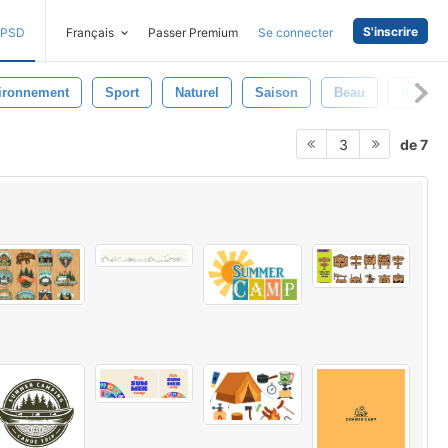
S'inscrire
PSD
Français
Passer Premium
Se connecter
ironnement
Sport
Naturel
Saison
Beau
Style
de 7
3