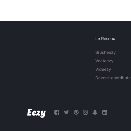
Le Réseau
Brusheezy
Vecteezy
Videezy
Devenir contribute