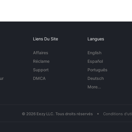
Liens Du Site
Langues
Affaires
English
Réclame
Español
Support
Português
ur
DMCA
Deutsch
More...
•
© 2026 Eezy LLC. Tous droits réservés
Conditions d'uti