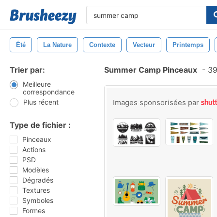
Été
La Nature
Contexte
Vecteur
Printemps
Trier par:
Summer Camp Pinceaux
-
39
Meilleure
correspondance
Plus récent
Images sponsorisées par
Type de fichier :
Pinceaux
Actions
PSD
Modèles
Dégradés
Textures
Symboles
Formes