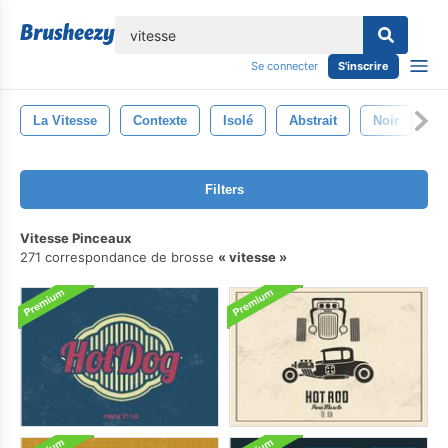
lose
Se connecter
S'inscrire
La Vitesse
Contexte
Isolé
Abstrait
Noir
M
Filters
Vitesse Pinceaux
271 correspondance de brosse
vitesse