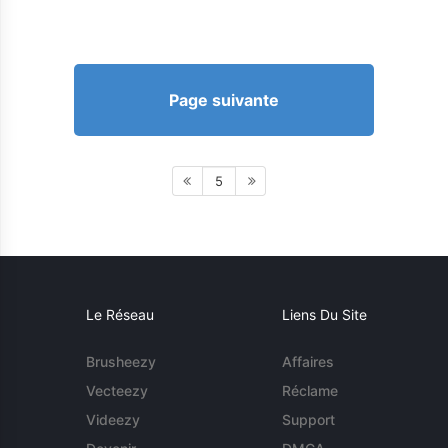
Page suivante
5
Le Réseau
Liens Du Site
Brusheezy
Affaires
Vecteezy
Réclame
Videezy
Support