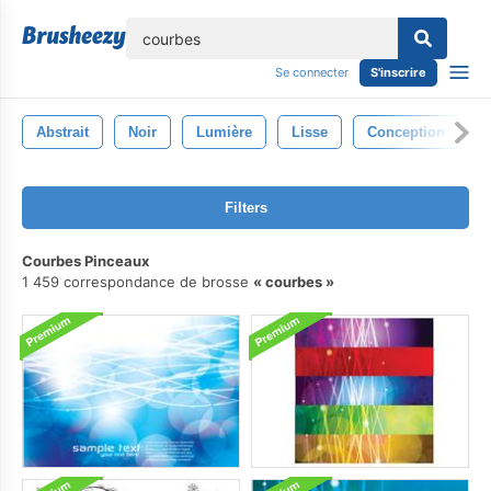
lose
Se connecter
S'inscrire
Abstrait
Noir
Lumière
Lisse
Conception
Filters
Courbes Pinceaux
1 459 correspondance de brosse
courbes