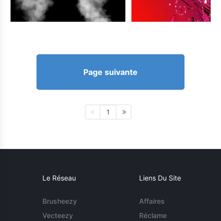
Page suivante
1
Le Réseau
Liens Du Site
Brusheezy
Affaires
Vecteezy
Réclame