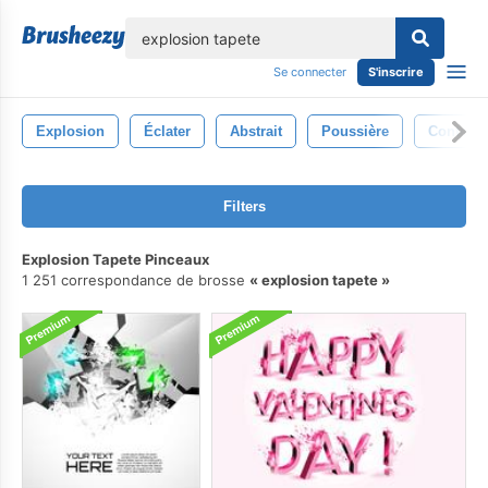
lose
Se connecter
S'inscrire
Explosion
Éclater
Abstrait
Poussière
Contexte
Filters
Explosion Tapete Pinceaux
1 251 correspondance de brosse
explosion tapete