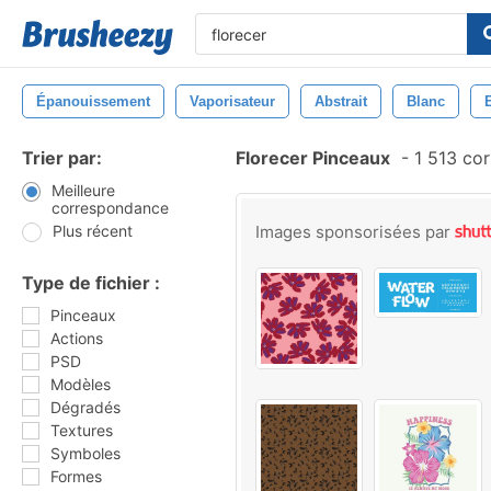
Épanouissement
Vaporisateur
Abstrait
Blanc
Trier par:
Florecer Pinceaux
-
1 513 co
Meilleure
correspondance
Plus récent
Images sponsorisées par
Type de fichier :
Pinceaux
Actions
PSD
Modèles
Dégradés
Textures
Symboles
Formes