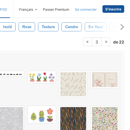
S'inscrire
PSD
Français
Passer Premium
Se connecter
Isolé
Rose
Texture
Cendre
En Haut
Éclabous
de 22
3