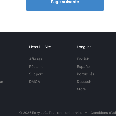
Page suivante
Liens Du Site
Langues
Affaires
English
Réclame
Español
Support
Português
ur
DMCA
Deutsch
More...
•
© 2026 Eezy LLC. Tous droits réservés
Conditions d'uti