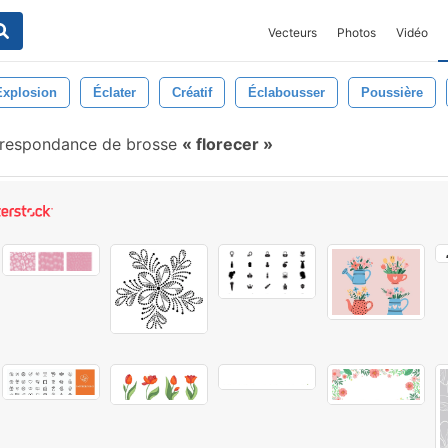
Vecteurs
Photos
Vidéo
Explosion
Éclater
Créatif
Éclabousser
Poussière
rrespondance de brosse
florecer