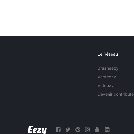
Le Réseau
Brusheezy
Vecteezy
Videezy
Devenir contribute