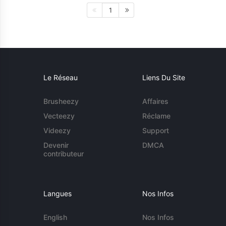
1
Le Réseau
Liens Du Site
Brusheezy
Affaires
Vecteezy
Réclame
Videezy
Support
Devenir
DMCA
contributeur
Langues
Nos Infos
English
Nos Infos