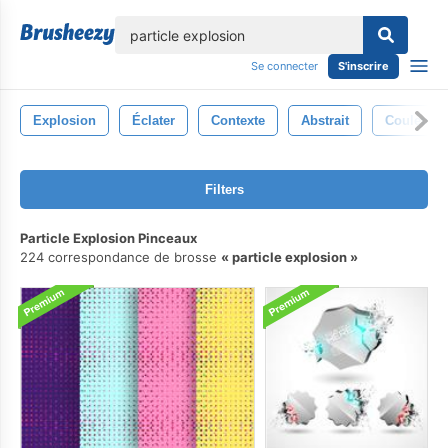
lose
Se connecter
S'inscrire
Explosion
Éclater
Contexte
Abstrait
Couleur
Filters
Particle Explosion Pinceaux
224 correspondance de brosse
particle explosion