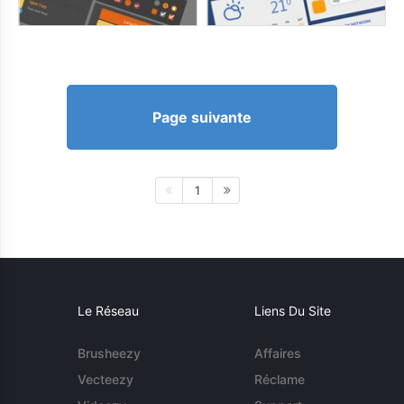
Page suivante
1
Le Réseau
Liens Du Site
Brusheezy
Affaires
Vecteezy
Réclame