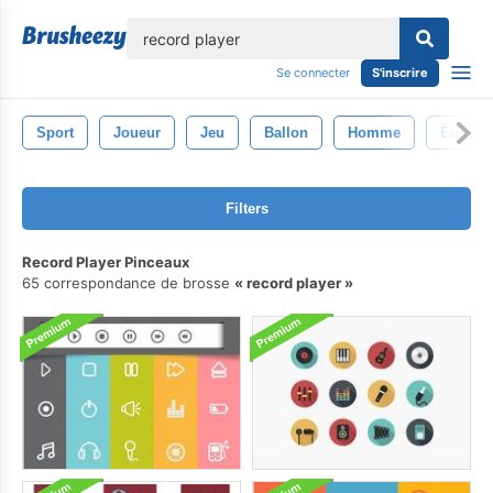
lose
Se connecter
S'inscrire
Sport
Joueur
Jeu
Ballon
Homme
Équipe
Filters
Record Player Pinceaux
65 correspondance de brosse
record player