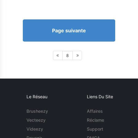
Page suivante
8
Le Réseau
Liens Du Site
Brusheezy
Affaires
Vecteezy
Réclame
Videezy
Support
Devenir
DMCA