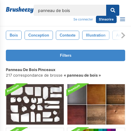
lose
Se connecter
S'inscrire
Bois
Conception
Contexte
Illustration
Art
Filters
Panneau De Bois Pinceaux
217 correspondance de brosse
panneau de bois