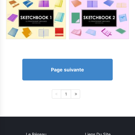
Page suivante
1
Le Réseau
Liens Du Site