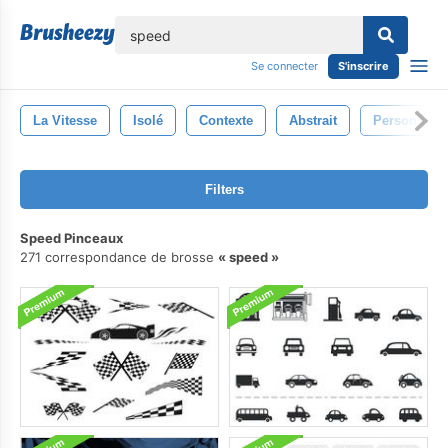
lose
Se connecter
S'inscrire
La Vitesse
Isolé
Contexte
Abstrait
Personne
Filters
Speed Pinceaux
271 correspondance de brosse
speed