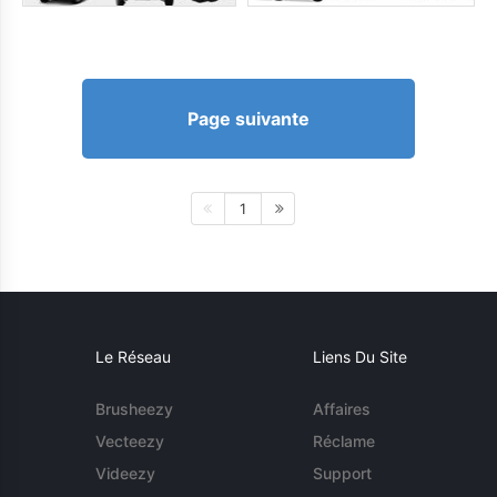
Page suivante
1
Le Réseau
Liens Du Site
Brusheezy
Affaires
Vecteezy
Réclame
Videezy
Support