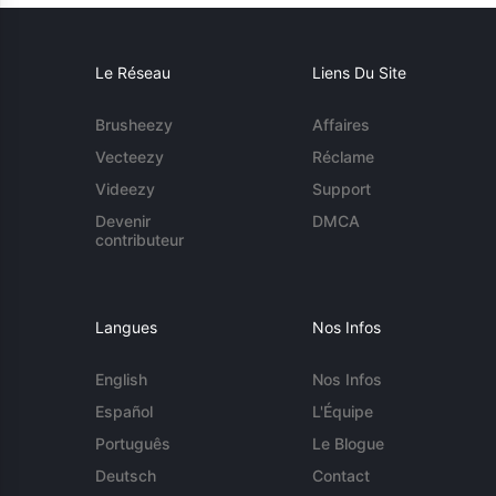
Le Réseau
Liens Du Site
Brusheezy
Affaires
Vecteezy
Réclame
Videezy
Support
Devenir
DMCA
contributeur
Langues
Nos Infos
English
Nos Infos
Español
L'Équipe
Português
Le Blogue
Deutsch
Contact