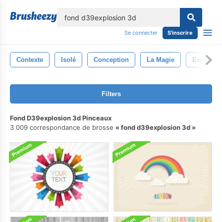
lose
Se connecter
S'inscrire
Contexte
Isolé
Conception
La Magie
Explosio
Filters
Fond D39explosion 3d Pinceaux
3 009 correspondance de brosse
fond d39explosion 3d