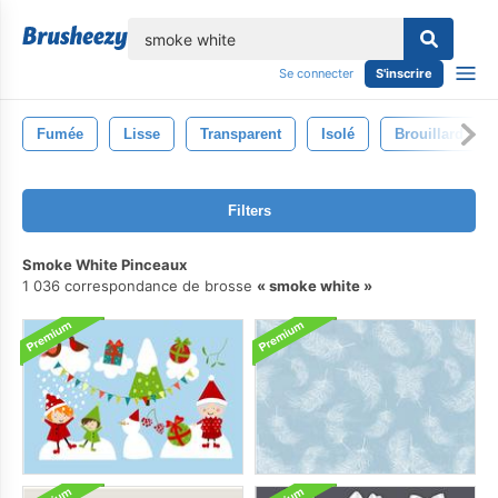
lose
Se connecter
S'inscrire
Fumée
Lisse
Transparent
Isolé
Brouillard
Filters
Smoke White Pinceaux
1 036 correspondance de brosse
smoke white