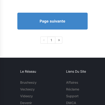
Page suivante
1
Le Réseau
Liens Du Site
Brusheezy
Affaires
Vecteezy
Réclame
Videezy
Support
Devenir
DMCA