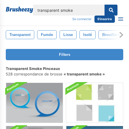
lose
Se connecter
S'inscrire
Transparent
Fumée
Lisse
Isolé
Brouillard
Filters
Transparent Smoke Pinceaux
528 correspondance de brosse
transparent smoke