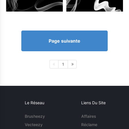
Page suivante
1
Le Réseau
Liens Du Site
Brusheezy
Affaires
Vecteezy
Réclame